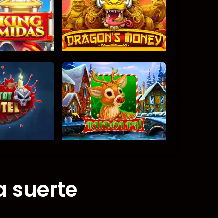
a suerte