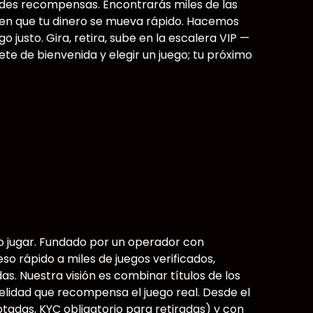
ndes recompensas. Encontrarás miles de las
en que tu dinero se mueva rápido. Hacemos
o justo. Gira, retira, sube en la escalera VIP —
e de bienvenida y elegir un juego; tu próximo
do jugar. Fundado por un operador con
so rápido a miles de juegos verificados,
. Nuestra visión es combinar títulos de los
elidad que recompensa el juego real. Desde el
adas, KYC obligatorio para retiradas) y con