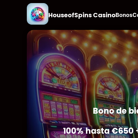
HouseofSpins Casino
Bonos
C
Bono de bi
100% hasta €650 +