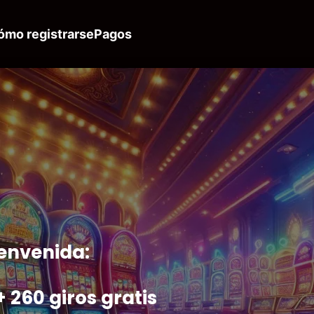
ómo registrarse
Pagos
envenida:
 260 giros gratis