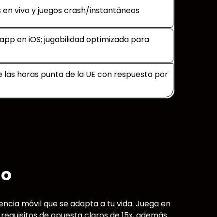
s en vivo y juegos crash/instantáneos
app en iOS; jugabilidad optimizada para
e las horas punta de la UE con respuesta por
no
encia móvil que se adapta a tu vida. Juega en
requisitos de apuesta claros de 15x, además