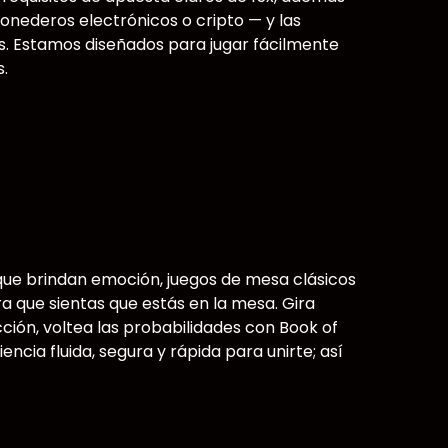
onederos electrónicos o cripto — y las
s. Estamos diseñados para jugar fácilmente
s.
que brindan emoción, juegos de mesa clásicos
a que sientas que estás en la mesa. Gira
ón, voltea las probabilidades con Book of
ncia fluida, segura y rápida para unirte; así