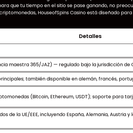
ara que tu tiempo en el sitio se pase ganando, no preocu
criptomonedas, HouseofSpins Casino está diseñado para 
Detalles
cia maestra 365/JAZ) — regulado bajo la jurisdicción de
rincipales; también disponible en alemán, francés, portu
riptomonedas (Bitcoin, Ethereum, USDT); soporte para ta
os de la UE/EEE, incluyendo España, Alemania, Austria y lo