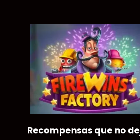
Recompensas que no dej